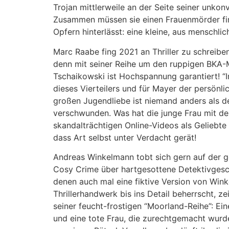
Trojan mittlerweile an der Seite seiner unkonv
Zusammen müssen sie einen Frauenmörder fin
Opfern hinterlässt: eine kleine, aus menschl
Marc Raabe fing 2021 an Thriller zu schreibe
denn mit seiner Reihe um den ruppigen BKA-M
Tschaikowski ist Hochspannung garantiert! “
dieses Vierteilers und für Mayer der persönli
großen Jugendliebe ist niemand anders als de
verschwunden. Was hat die junge Frau mit dem
skandalträchtigen Online-Videos als Geliebte 
dass Art selbst unter Verdacht gerät!
Andreas Winkelmann tobt sich gern auf der ge
Cosy Crime über hartgesottene Detektivgeschi
denen auch mal eine fiktive Version von Wink
Thrillerhandwerk bis ins Detail beherrscht, ze
seiner feucht-frostigen “Moorland-Reihe”: Ei
und eine tote Frau, die zurechtgemacht wurd