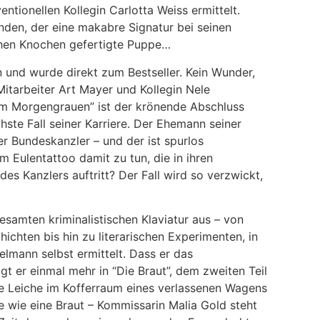
entionellen Kollegin Carlotta Weiss ermittelt.
den, der eine makabre Signatur bei seinen
ichen Knochen gefertigte Puppe…
n und wurde direkt zum Bestseller. Kein Wunder,
itarbeiter Art Mayer und Kollegin Nele
Im Morgengrauen” ist der krönende Abschluss
chste Fall seiner Karriere. Der Ehemann seiner
r Bundeskanzler – und der ist spurlos
 Eulentattoo damit zu tun, die in ihren
des Kanzlers auftritt? Der Fall wird so verzwickt,
samten kriminalistischen Klaviatur aus – von
chten bis hin zu literarischen Experimenten, in
elmann selbst ermittelt. Dass er das
igt er einmal mehr in “Die Braut”, dem zweiten Teil
ne Leiche im Kofferraum eines verlassenen Wagens
e wie eine Braut – Kommissarin Malia Gold steht